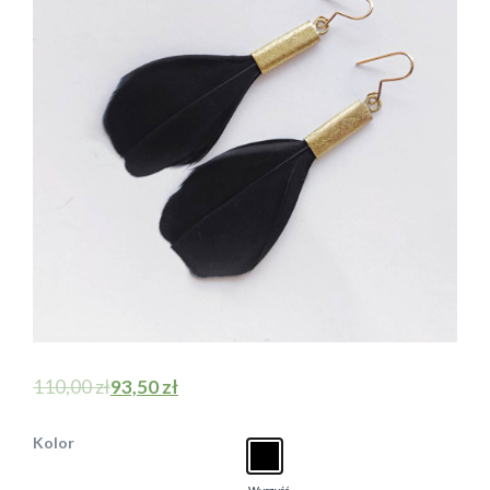
110,00
zł
93,50
zł
Kolor