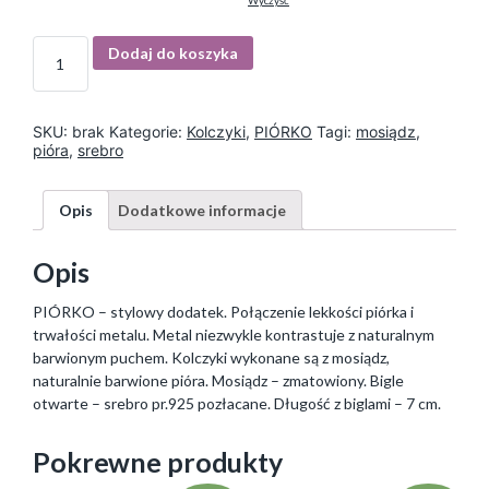
Wyczyść
I
Dodaj do koszyka
l
o
ś
ć
SKU:
brak
Kategorie:
Kolczyki
,
PIÓRKO
Tagi:
mosiądz
,
pióra
,
srebro
Opis
Dodatkowe informacje
Opis
PIÓRKO – stylowy dodatek. Połączenie lekkości piórka i
trwałości metalu. Metal niezwykle kontrastuje z naturalnym
barwionym puchem. Kolczyki wykonane są z mosiądz,
naturalnie barwione pióra. Mosiądz – zmatowiony. Bigle
otwarte – srebro pr.925 pozłacane. Długość z biglami – 7 cm.
Pokrewne produkty