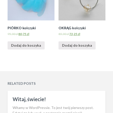
PIÓRKO kolczyki
OKRĄG kolczyki
95,00
zł
80,75
zł
85,00
zł
72,25
zł
Dodaj do koszyka
Dodaj do koszyka
RELATED POSTS
Witaj, świecie!
Witamy w WordPressie. To jest twój pierwszy post.
Edytuj go lub usuń, a następnie zacznij pisać!