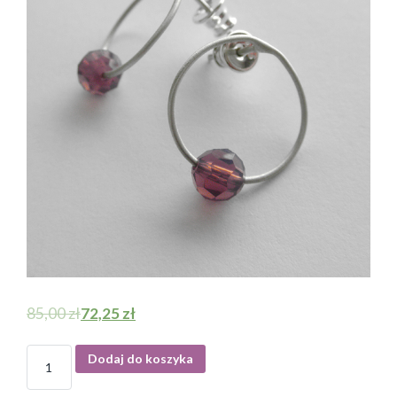
85,00
zł
72,25
zł
I
Dodaj do koszyka
l
o
ś