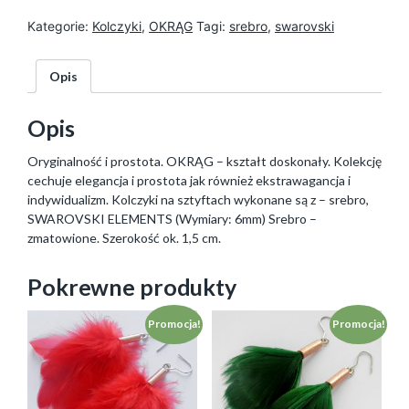
ć
Kategorie:
Kolczyki
,
OKRĄG
Tagi:
srebro
,
swarovski
Opis
Opis
Oryginalność i prostota. OKRĄG – kształt doskonały. Kolekcję
cechuje elegancja i prostota jak również ekstrawagancja i
indywidualizm. Kolczyki na sztyftach wykonane są z – srebro,
SWAROVSKI ELEMENTS (Wymiary: 6mm) Srebro –
zmatowione. Szerokość ok. 1,5 cm.
Pokrewne produkty
Promocja!
Promocja!