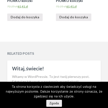
PIÓRKO kolczki
PIÓRKO kolczyki
72,25
zł
61,41
zł
72,25
zł
61,41
zł
Dodaj do koszyka
Dodaj do koszyka
RELATED POSTS
Witaj, świecie!
Witamy w WordPressie. To jest twój pierwszy post.
Edytuj go lub usuń, a następnie zacznij pisać!
Ta strona korzysta z ciasteczek aby świadczyć usługi na
najwyższym poziomie. Dalsze korzystanie ze strony oznacza, że
zgadzasz się na ich użycie.
©2026 Biżuteria autorska
| Theme: Griddist by
Superb
Zgoda