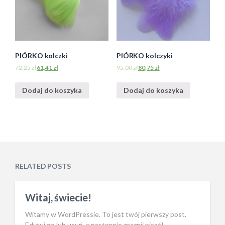
PIÓRKO kolczki
PIÓRKO kolczyki
72,25
zł
61,41
zł
95,00
zł
80,75
zł
Dodaj do koszyka
Dodaj do koszyka
RELATED POSTS
Witaj, świecie!
Witamy w WordPressie. To jest twój pierwszy post.
Edytuj go lub usuń, a następnie zacznij pisać!