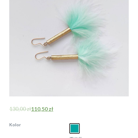
130,00
zł
110,50
zł
Kolor