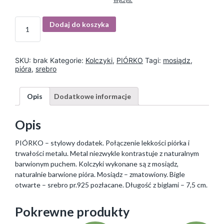
Wyczyść
I
Dodaj do koszyka
l
o
ś
ć
SKU:
brak
Kategorie:
Kolczyki
,
PIÓRKO
Tagi:
mosiądz
,
pióra
,
srebro
Opis
Dodatkowe informacje
Opis
PIÓRKO – stylowy dodatek. Połączenie lekkości piórka i
trwałości metalu. Metal niezwykle kontrastuje z naturalnym
barwionym puchem. Kolczyki wykonane są z mosiądz,
naturalnie barwione pióra. Mosiądz – zmatowiony. Bigle
otwarte – srebro pr.925 pozłacane. Długość z biglami – 7,5 cm.
Pokrewne produkty