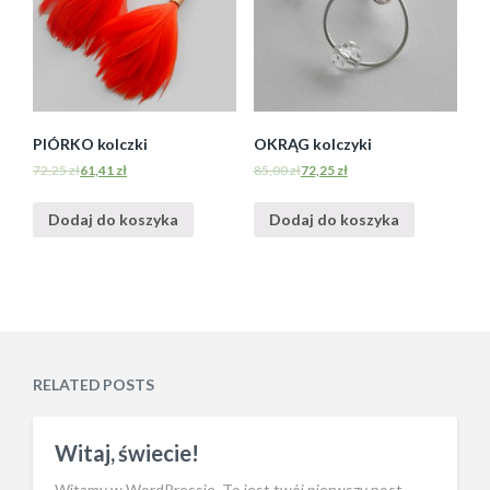
PIÓRKO kolczki
OKRĄG kolczyki
72,25
zł
61,41
zł
85,00
zł
72,25
zł
Dodaj do koszyka
Dodaj do koszyka
RELATED POSTS
Witaj, świecie!
Witamy w WordPressie. To jest twój pierwszy post.