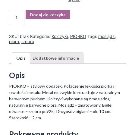
Wyczyść
I
Dodaj do koszyka
l
o
ś
ć
SKU:
brak
Kategorie:
Kolczyki
,
PIÓRKO
Tagi:
mosiądz
,
pióra
,
srebro
Opis
Dodatkowe informacje
Opis
PIÓRKO – stylowy dodatek. Połączenie lekkości piórka i
trwałości metalu. Metal niezwykle kontrastuje z naturalnym
barwionym puchem. Kolczyki wykonane są z mosiądzu,
naturalnie barwione pióra. Mosiądz – zmatowiony. Bigle
otwarte – srebro pr.925,. Długość z biglami – ok. 10 cm.
Szerokość – 2 cm.
Pokrewne produkty