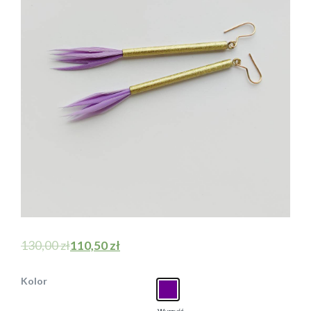
130,00
zł
110,50
zł
Kolor