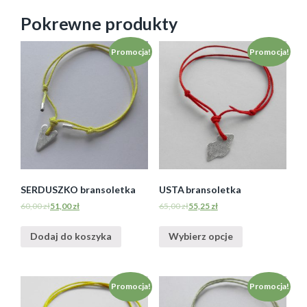
Pokrewne produkty
Promocja!
Promocja!
SERDUSZKO bransoletka
USTA bransoletka
60,00
zł
51,00
zł
65,00
zł
55,25
zł
Dodaj do koszyka
Wybierz opcje
Promocja!
Promocja!