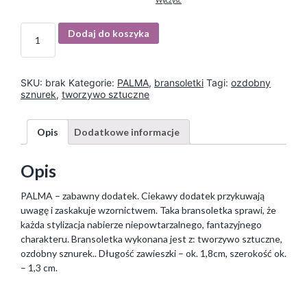
Wyczyść
I
Dodaj do koszyka
l
o
ś
ć
SKU:
brak
Kategorie:
PALMA
,
bransoletki
Tagi:
ozdobny
sznurek
,
tworzywo sztuczne
Opis
Dodatkowe informacje
Opis
PALMA – zabawny dodatek. Ciekawy dodatek przykuwają
uwagę i zaskakuje wzornictwem. Taka bransoletka sprawi, że
każda stylizacja nabierze niepowtarzalnego, fantazyjnego
charakteru. Bransoletka wykonana jest z: tworzywo sztuczne,
ozdobny sznurek.. Długość zawieszki – ok. 1,8cm, szerokość ok.
– 1,3 cm.