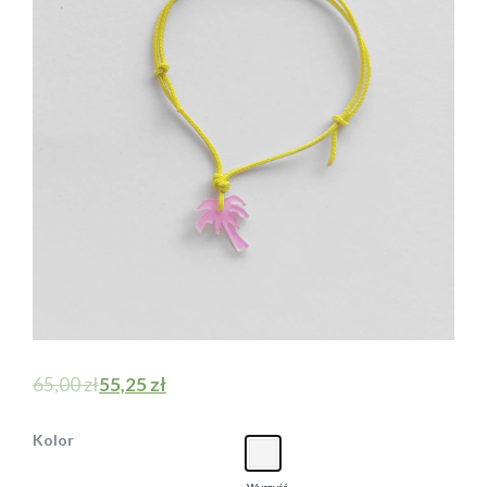
65,00
zł
55,25
zł
Kolor