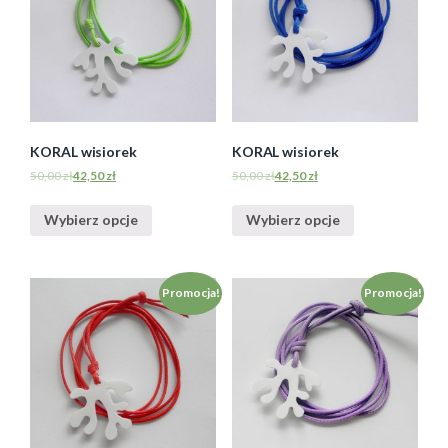
KORAL wisiorek
KORAL wisiorek
50,00
zł
42,50
zł
50,00
zł
42,50
zł
Wybierz opcje
Wybierz opcje
Promocja!
Promocja!