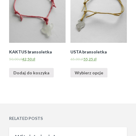
KAKTUS bransoletka
USTA bransoletka
50,00
zł
42,50
zł
65,00
zł
55,25
zł
Dodaj do koszyka
Wybierz opcje
RELATED POSTS