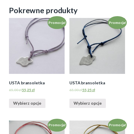
Pokrewne produkty
Promocja!
Promocja!
USTA bransoletka
USTA bransoletka
65,00
zł
55,25
zł
65,00
zł
55,25
zł
Wybierz opcje
Wybierz opcje
Promocja!
Promocja!