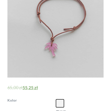
65,00
zł
55,25
zł
Kolor