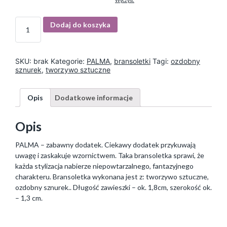
Wyczyść
I
Dodaj do koszyka
l
o
ś
ć
SKU:
brak
Kategorie:
PALMA
,
bransoletki
Tagi:
ozdobny
sznurek
,
tworzywo sztuczne
Opis
Dodatkowe informacje
Opis
PALMA – zabawny dodatek. Ciekawy dodatek przykuwają
uwagę i zaskakuje wzornictwem. Taka bransoletka sprawi, że
każda stylizacja nabierze niepowtarzalnego, fantazyjnego
charakteru. Bransoletka wykonana jest z: tworzywo sztuczne,
ozdobny sznurek.. Długość zawieszki – ok. 1,8cm, szerokość ok.
– 1,3 cm.