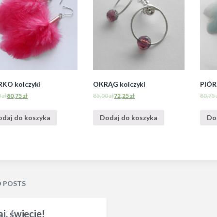
RKO kolczyki
OKRĄG kolczyki
PIÓR
0
zł
80,75
zł
85,00
zł
72,25
zł
80,75
odaj do koszyka
Dodaj do koszyka
Do
D POSTS
j, świecie!