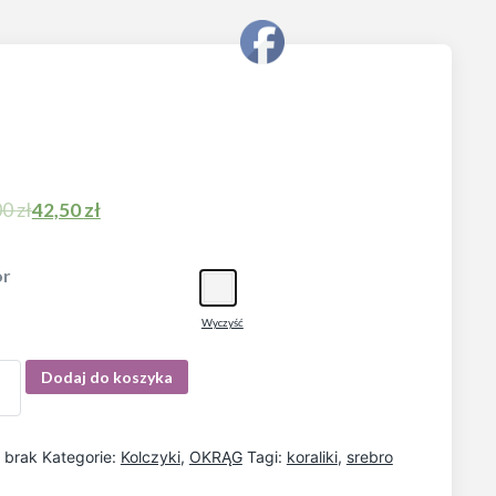
00
zł
42,50
zł
or
Wyczyść
Dodaj do koszyka
:
brak
Kategorie:
Kolczyki
,
OKRĄG
Tagi:
koraliki
,
srebro