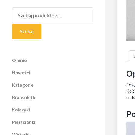
S
z
u
k
a
Szukaj
j
:
O mnie
Op
Nowości
Oryg
Kategorie
Kolc
Bransoletki
cmIs
Kolczyki
Po
Pierścionki
Wisiorki