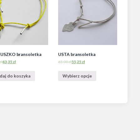
USZKO bransoletka
USTA bransoletka
zł
43,35
zł
65,00
zł
55,25
zł
daj do koszyka
Wybierz opcje