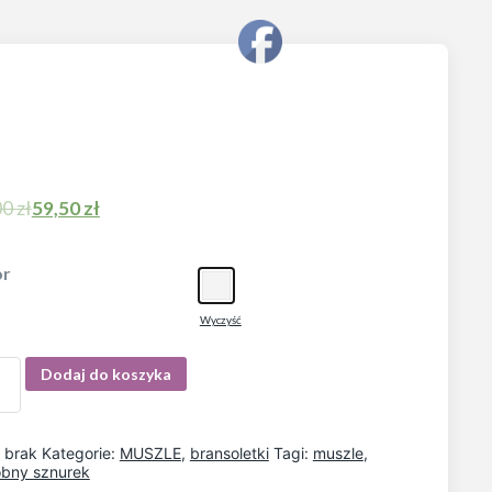
00
zł
59,50
zł
or
Wyczyść
Dodaj do koszyka
:
brak
Kategorie:
MUSZLE
,
bransoletki
Tagi:
muszle
,
bny sznurek