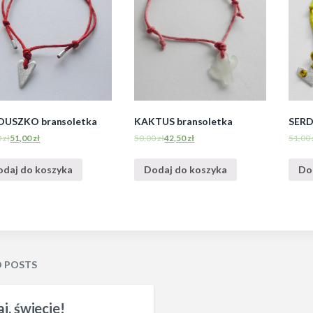
DUSZKO bransoletka
KAKTUS bransoletka
SERD
0
zł
51,00
zł
50,00
zł
42,50
zł
51,00
odaj do koszyka
Dodaj do koszyka
Do
D POSTS
j, świecie!