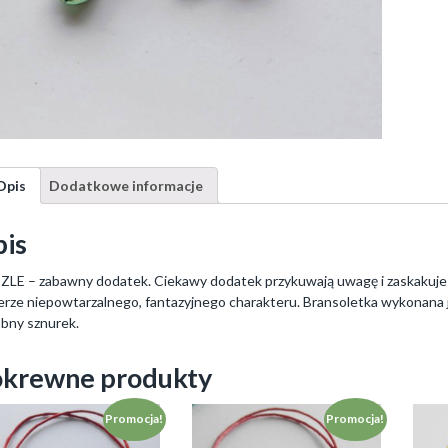
Opis
Dodatkowe informacje
is
LE – zabawny dodatek. Ciekawy dodatek przykuwają uwagę i zaskakuje wz
erze niepowtarzalnego, fantazyjnego charakteru. Bransoletka wykonana j
bny sznurek.
krewne produkty
Promocja!
Promocja!