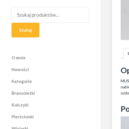
S
z
u
k
a
Szukaj
j
:
O mnie
Op
Nowości
MUSZ
Kategorie
nabi
Bransoletki
ozdo
Kolczyki
Po
Pierścionki
Wisiorki