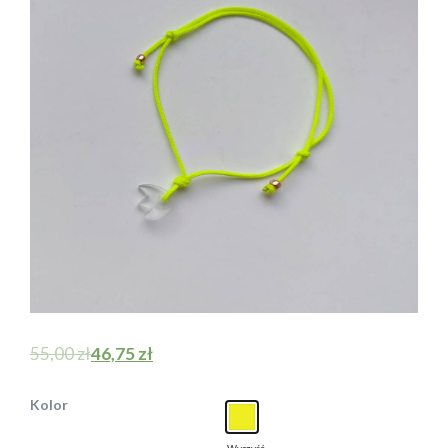
55,00
zł
46,75
zł
Kolor