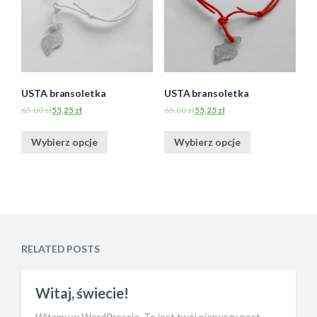
USTA bransoletka
USTA bransoletka
65,00
zł
55,25
zł
65,00
zł
55,25
zł
Wybierz opcje
Wybierz opcje
RELATED POSTS
Witaj, świecie!
Witamy w WordPressie. To jest twój pierwszy post.