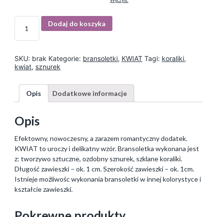
Wyczyść
I
Dodaj do koszyka
l
o
ś
ć
SKU:
brak
Kategorie:
bransoletki
,
KWIAT
Tagi:
koraliki
,
kwiat
,
sznurek
Opis
Dodatkowe informacje
Opis
Efektowny, nowoczesny, a zarazem romantyczny dodatek.
KWIAT to uroczy i delikatny wzór. Bransoletka wykonana jest
z: tworzywo sztuczne, ozdobny sznurek, szklane koraliki.
Długość zawieszki – ok. 1 cm. Szerokość zawieszki – ok. 1cm.
Istnieje możliwośc wykonania bransoletki w innej kolorystyce i
kształcie zawieszki.
Pokrewne produkty