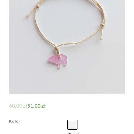
60,00
zł
51,00
zł
Kolor