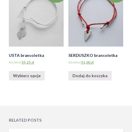
USTA bransoletka
SERDUSZKO bransoletka
65,00
zł
55,25
zł
60,00
zł
51,00
zł
Wybierz opcje
Dodaj do koszyka
RELATED POSTS