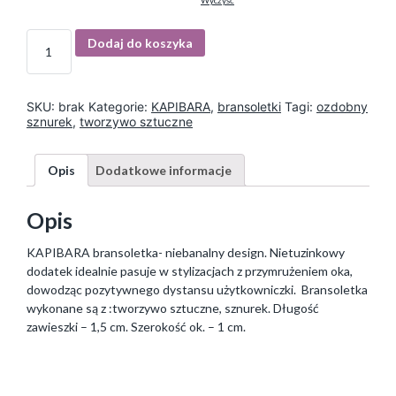
Wyczyść
I
Dodaj do koszyka
l
o
ś
ć
SKU:
brak
Kategorie:
KAPIBARA
,
bransoletki
Tagi:
ozdobny
sznurek
,
tworzywo sztuczne
Opis
Dodatkowe informacje
Opis
KAPIBARA bransoletka- niebanalny design. Nietuzinkowy
dodatek idealnie pasuje w stylizacjach z przymrużeniem oka,
dowodząc pozytywnego dystansu użytkowniczki. Bransoletka
wykonane są z :tworzywo sztuczne, sznurek. Długość
zawieszki – 1,5 cm. Szerokość ok. – 1 cm.