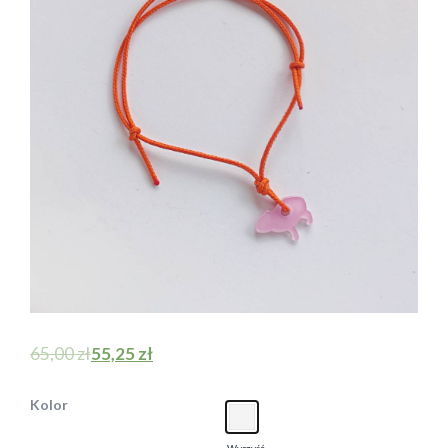
65,00
zł
55,25
zł
Kolor