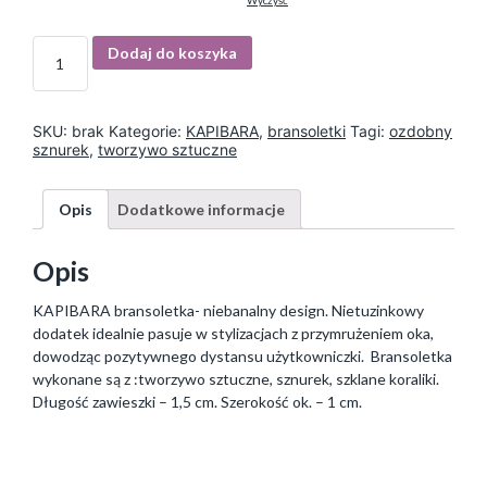
Wyczyść
I
Dodaj do koszyka
l
o
ś
ć
SKU:
brak
Kategorie:
KAPIBARA
,
bransoletki
Tagi:
ozdobny
sznurek
,
tworzywo sztuczne
Opis
Dodatkowe informacje
Opis
KAPIBARA bransoletka- niebanalny design. Nietuzinkowy
dodatek idealnie pasuje w stylizacjach z przymrużeniem oka,
dowodząc pozytywnego dystansu użytkowniczki. Bransoletka
wykonane są z :tworzywo sztuczne, sznurek, szklane koraliki.
Długość zawieszki – 1,5 cm. Szerokość ok. – 1 cm.