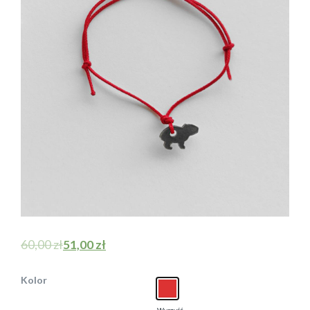
60,00
zł
51,00
zł
Kolor