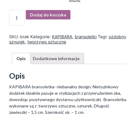
Wyczyść
I
Dodaj do koszyka
l
o
ś
ć
SKU:
brak
Kategorie:
KAPIBARA
,
bransoletki
Tagi:
ozdobny
sznurek
,
tworzywo sztuczne
Opis
Dodatkowe informacje
Opis
KAPIBARA bransoletka- niebanalny design. Nietuzinkowy
dodatek idealnie pasuje w stylizacjach z przymrużeniem oka,
dowodząc pozytywnego dystansu użytkowniczki. Bransoletka
wykonane są z :tworzywo sztuczne, sznurek. Długość
zawieszki – 1,5 cm. Szerokość ok. – 1 cm.