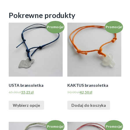
Pokrewne produkty
Promocja!
Promocja!
USTA bransoletka
KAKTUS bransoletka
65,00
zł
55,25
zł
50,00
zł
42,50
zł
Wybierz opcje
Dodaj do koszyka
Promocja!
Promocja!