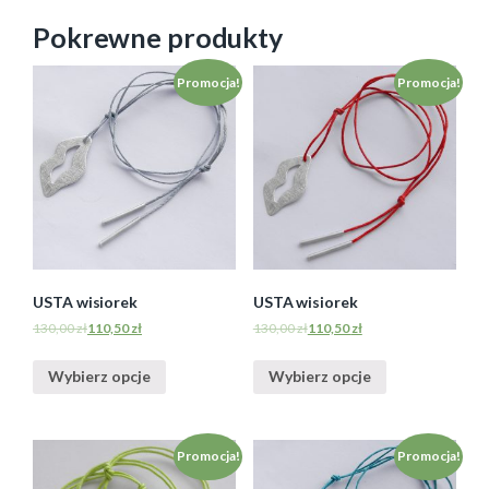
Pokrewne produkty
Promocja!
Promocja!
USTA wisiorek
USTA wisiorek
130,00
zł
110,50
zł
130,00
zł
110,50
zł
Wybierz opcje
Wybierz opcje
Promocja!
Promocja!