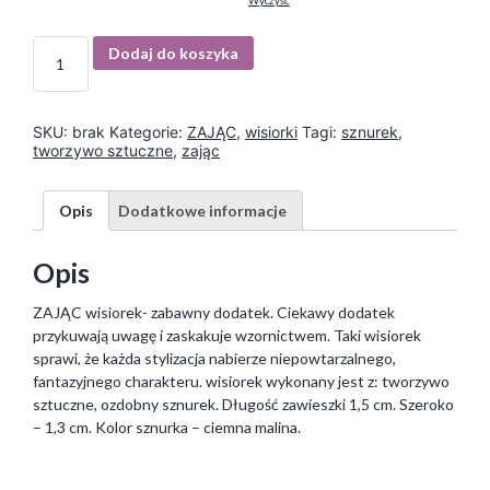
Wyczyść
I
Dodaj do koszyka
l
o
ś
ć
SKU:
brak
Kategorie:
ZAJĄC
,
wisiorki
Tagi:
sznurek
,
tworzywo sztuczne
,
zając
Opis
Dodatkowe informacje
Opis
ZAJĄC wisiorek- zabawny dodatek. Ciekawy dodatek
przykuwają uwagę i zaskakuje wzornictwem. Taki wisiorek
sprawi, że każda stylizacja nabierze niepowtarzalnego,
fantazyjnego charakteru. wisiorek wykonany jest z: tworzywo
sztuczne, ozdobny sznurek. Długość zawieszki 1,5 cm. Szeroko
– 1,3 cm. Kolor sznurka – ciemna malina.