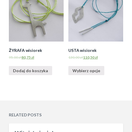
ŻYRAFA wisiorek
USTA wisiorek
95,00
zł
80,75
zł
130,00
zł
110,50
zł
Dodaj do koszyka
Wybierz opcje
RELATED POSTS