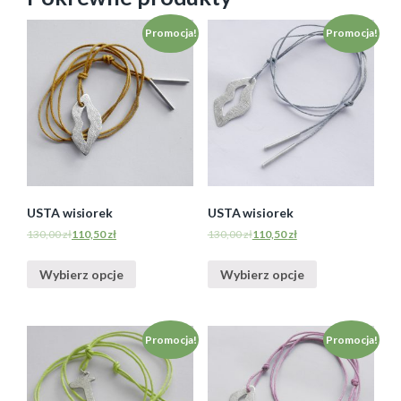
Promocja!
Promocja!
USTA wisiorek
USTA wisiorek
130,00
zł
110,50
zł
130,00
zł
110,50
zł
Wybierz opcje
Wybierz opcje
Promocja!
Promocja!