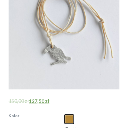
150,00
zł
127,50
zł
Kolor