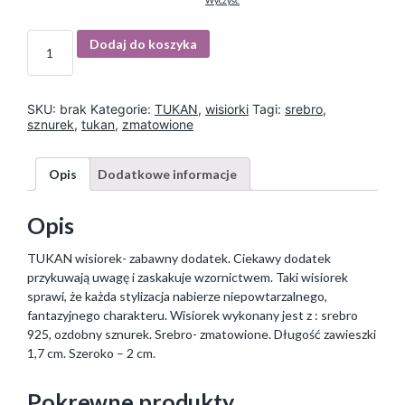
Wyczyść
I
Dodaj do koszyka
l
o
ś
ć
SKU:
brak
Kategorie:
TUKAN
,
wisiorki
Tagi:
srebro
,
sznurek
,
tukan
,
zmatowione
Opis
Dodatkowe informacje
Opis
TUKAN wisiorek- zabawny dodatek. Ciekawy dodatek
przykuwają uwagę i zaskakuje wzornictwem. Taki wisiorek
sprawi, że każda stylizacja nabierze niepowtarzalnego,
fantazyjnego charakteru. Wisiorek wykonany jest z : srebro
925, ozdobny sznurek. Srebro- zmatowione. Długość zawieszki
1,7 cm. Szeroko – 2 cm.
Pokrewne produkty