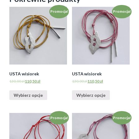
Promocja!
Promocja!
USTA wisiorek
USTA wisiorek
130,00
zł
110,50
zł
130,00
zł
110,50
zł
Wybierz opcje
Wybierz opcje
Promocja!
Promocja!