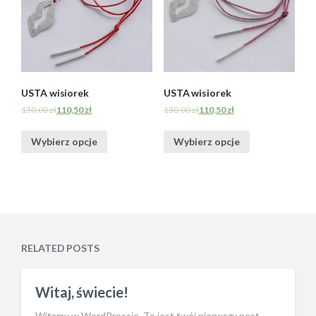
USTA wisiorek
USTA wisiorek
130,00
zł
110,50
zł
130,00
zł
110,50
zł
Wybierz opcje
Wybierz opcje
RELATED POSTS
Witaj, świecie!
Witamy w WordPressie. To jest twój pierwszy post.