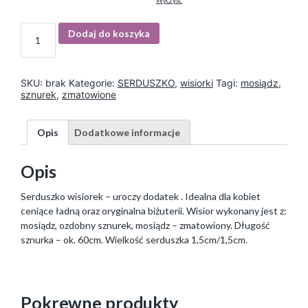
Wyczyść
I
Dodaj do koszyka
l
o
ś
ć
SKU:
brak
Kategorie:
SERDUSZKO
,
wisiorki
Tagi:
mosiądz
,
sznurek
,
zmatowione
Opis
Dodatkowe informacje
Opis
Serduszko wisiorek – uroczy dodatek . Idealna dla kobiet
ceniące ładną oraz oryginalna biżuterii. Wisior wykonany jest z:
mosiądz, ozdobny sznurek, mosiądz – zmatowiony. Długość
sznurka – ok. 60cm. Wielkość serduszka 1,5cm/1,5cm.
Pokrewne produkty