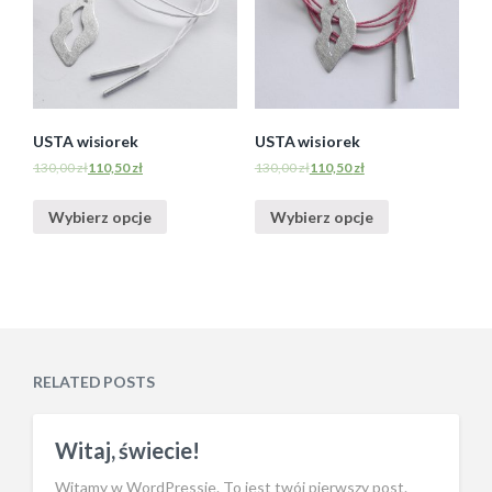
USTA wisiorek
USTA wisiorek
130,00
zł
110,50
zł
130,00
zł
110,50
zł
Wybierz opcje
Wybierz opcje
RELATED POSTS
Witaj, świecie!
Witamy w WordPressie. To jest twój pierwszy post.