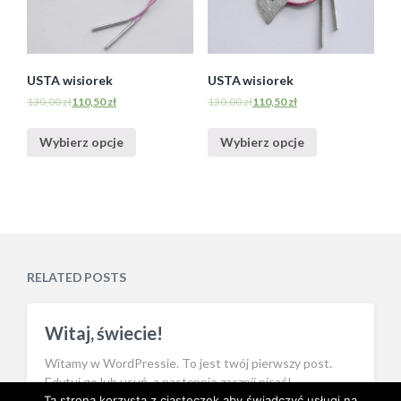
USTA wisiorek
USTA wisiorek
130,00
zł
110,50
zł
130,00
zł
110,50
zł
Wybierz opcje
Wybierz opcje
RELATED POSTS
Witaj, świecie!
Witamy w WordPressie. To jest twój pierwszy post.
Edytuj go lub usuń, a następnie zacznij pisać!
Ta strona korzysta z ciasteczek aby świadczyć usługi na