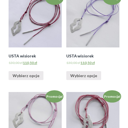
USTA wisiorek
USTA wisiorek
130,00
zł
110,50
zł
130,00
zł
110,50
zł
Wybierz opcje
Wybierz opcje
Promocja!
Promocja!