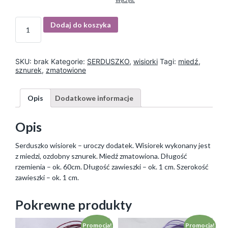
Wyczyść
I
Dodaj do koszyka
l
o
ś
ć
SKU:
brak
Kategorie:
SERDUSZKO
,
wisiorki
Tagi:
miedź
,
sznurek
,
zmatowione
Opis
Dodatkowe informacje
Opis
Serduszko wisiorek – uroczy dodatek. Wisiorek wykonany jest
z miedzi, ozdobny sznurek. Miedź zmatowiona. Długość
rzemienia – ok. 60cm. Długość zawieszki – ok. 1 cm. Szerokość
zawieszki – ok. 1 cm.
Pokrewne produkty
Promocja!
Promocja!