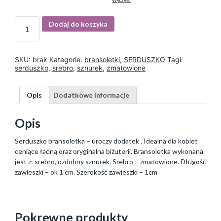
Wyczyść
I
Dodaj do koszyka
l
o
ś
ć
SKU:
brak
Kategorie:
bransoletki
,
SERDUSZKO
Tagi:
serduszko
,
srebro
,
sznurek
,
zmatowione
Opis
Dodatkowe informacje
Opis
Serduszko bransoletka – uroczy dodatek . Idealna dla kobiet
ceniące ładną oraz oryginalna biżuterii. Bransoletka wykonana
jest z: srebro, ozdobny sznurek. Srebro – zmatowione. Długość
zawieszki – ok 1 cm. Szerokość zawieszki – 1cm
Pokrewne produkty