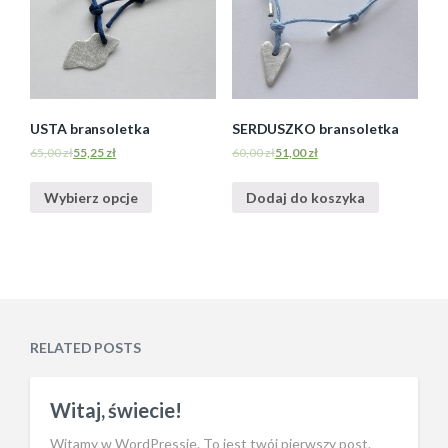
USTA bransoletka
SERDUSZKO bransoletka
65,00
zł
55,25
zł
60,00
zł
51,00
zł
Wybierz opcje
Dodaj do koszyka
RELATED POSTS
Witaj, świecie!
Witamy w WordPressie. To jest twój pierwszy post.