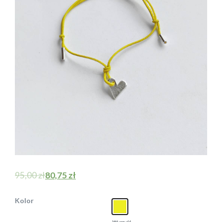
95,00
zł
80,75
zł
Kolor