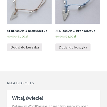
SERDUSZKO bransoletka
SERDUSZKO bransoletka
60,00
zł
51,00
zł
60,00
zł
51,00
zł
Dodaj do koszyka
Dodaj do koszyka
RELATED POSTS
Witaj, świecie!
Witamy w WordPressie. To jest twój pierwszy post.