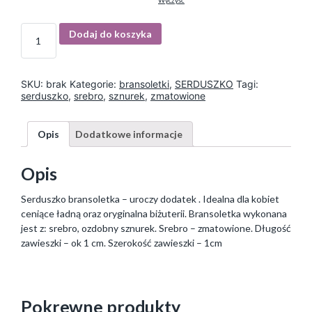
Wyczyść
I
Dodaj do koszyka
l
o
ś
ć
SKU:
brak
Kategorie:
bransoletki
,
SERDUSZKO
Tagi:
serduszko
,
srebro
,
sznurek
,
zmatowione
Opis
Dodatkowe informacje
Opis
Serduszko bransoletka – uroczy dodatek . Idealna dla kobiet
ceniące ładną oraz oryginalna biżuterii. Bransoletka wykonana
jest z: srebro, ozdobny sznurek. Srebro – zmatowione. Długość
zawieszki – ok 1 cm. Szerokość zawieszki – 1cm
Pokrewne produkty