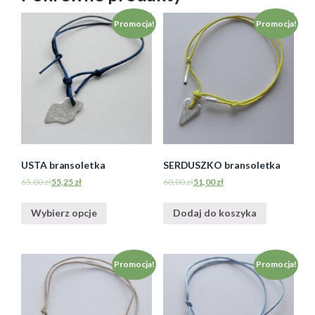
Promocja!
Promocja!
USTA bransoletka
SERDUSZKO bransoletka
65,00
zł
55,25
zł
60,00
zł
51,00
zł
Wybierz opcje
Dodaj do koszyka
Promocja!
Promocja!