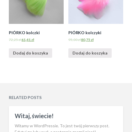
PIÓRKO kolczki
PIÓRKO kolczyki
72,25
zł
61,41
zł
95,00
zł
80,75
zł
Dodaj do koszyka
Dodaj do koszyka
RELATED POSTS
Witaj, świecie!
Witamy w WordPressie. To jest twój pierwszy post.
Edytuj go lub usuń, a następnie zacznij pisać!