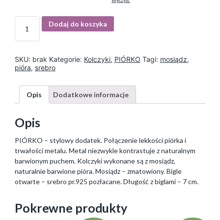
Wyczyść
I
Dodaj do koszyka
l
o
ś
ć
SKU:
brak
Kategorie:
Kolczyki
,
PIÓRKO
Tagi:
mosiądz
,
pióra
,
srebro
Opis
Dodatkowe informacje
Opis
PIÓRKO – stylowy dodatek. Połączenie lekkości piórka i
trwałości metalu. Metal niezwykle kontrastuje z naturalnym
barwionym puchem. Kolczyki wykonane są z mosiądz,
naturalnie barwione pióra. Mosiądz – zmatowiony. Bigle
otwarte – srebro pr.925 pozłacane. Długość z biglami – 7 cm.
Pokrewne produkty