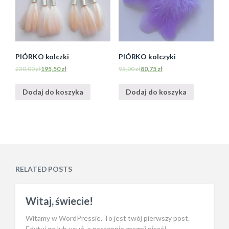
PIÓRKO kolczki
PIÓRKO kolczyki
230,00
zł
195,50
zł
95,00
zł
80,75
zł
Dodaj do koszyka
Dodaj do koszyka
RELATED POSTS
Witaj, świecie!
Witamy w WordPressie. To jest twój pierwszy post.
Edytuj go lub usuń, a następnie zacznij pisać!