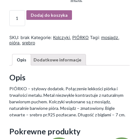
Wyczyść
I
Dodaj do koszyka
l
o
ś
ć
SKU:
brak
Kategorie:
Kolczyki
,
PIÓRKO
Tagi:
mosiądz
,
pióra
,
srebro
Opis
Dodatkowe informacje
Opis
PIÓRKO – stylowy dodatek. Połączenie lekkości piórka i
trwałości metalu. Metal niezwykle kontrastuje z naturalnym
barwionym puchem. Kolczyki wykonane są z mosiądz,
naturalnie barwione pióra. Mosiądz – zmatowiony. Bigle
otwarte – srebro pr.925 pozłacane. Długość z biglami – 7 cm.
Pokrewne produkty