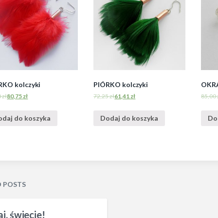
RKO kolczyki
PIÓRKO kolczyki
OKRĄ
0
zł
80,75
zł
72,25
zł
61,41
zł
85,00
odaj do koszyka
Dodaj do koszyka
Do
D POSTS
j, świecie!