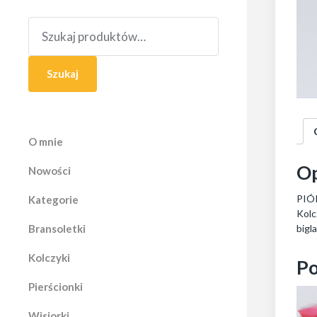
S
z
u
k
a
Szukaj
j
:
O mnie
Op
Nowości
PIÓR
Kategorie
Kolc
Bransoletki
bigl
Kolczyki
Po
Pierścionki
Wisiorki