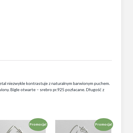
Metal niezwykle kontrastuje z naturalnym barwionym puchem.
iony. Bigle otwarte – srebro pr.925 pozłacane. Długość z
Promocja!
Promocja!