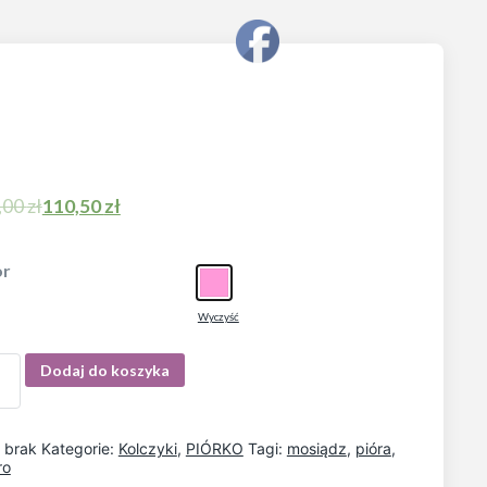
,00
zł
110,50
zł
or
Wyczyść
Dodaj do koszyka
:
brak
Kategorie:
Kolczyki
,
PIÓRKO
Tagi:
mosiądz
,
pióra
,
ro