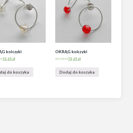
G kolczyki
OKRĄG kolczyki
zł
72,25
zł
85,00
zł
72,25
zł
daj do koszyka
Dodaj do koszyka