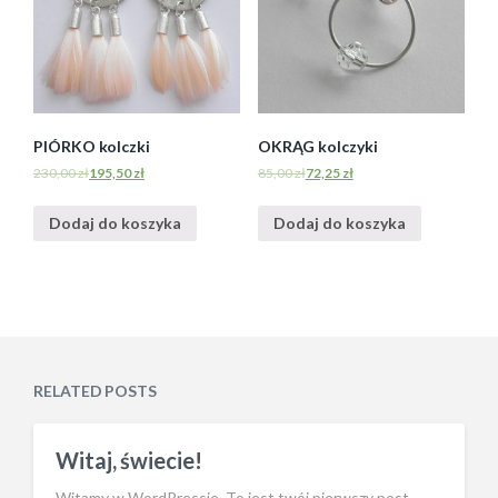
PIÓRKO kolczki
OKRĄG kolczyki
230,00
zł
195,50
zł
85,00
zł
72,25
zł
Dodaj do koszyka
Dodaj do koszyka
RELATED POSTS
Witaj, świecie!
Witamy w WordPressie. To jest twój pierwszy post.