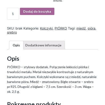
Wyczyść
I
Dodaj do koszyka
l
o
ś
ć
SKU:
brak
Kategorie:
Kolczyki
,
PIÓRKO
Tagi:
miedź
,
pióra
,
srebro
Opis
Dodatkowe informacje
Opis
PIÓRKO – stylowy dodatek. Połączenie lekkości piórka i
trwałości metalu. Metal niezwykle kontrastuje z naturalnym
barwionym puchem. Kolczyki wykonane są z miedzi, naturalnie
barwione pióra. Miedź – zmatowiony. Bigle otwarte – srebro
pr.925. Długość z biglami – 7,5 cm. Szerokość – 3 cm. Waga –
ok. 2,5 g.
Pokrewne produkty