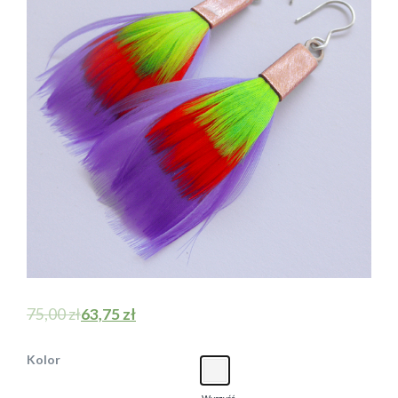
75,00
zł
63,75
zł
Kolor