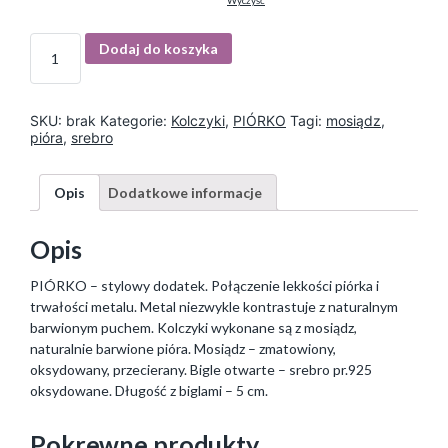
Wyczyść
I
Dodaj do koszyka
l
o
ś
ć
SKU:
brak
Kategorie:
Kolczyki
,
PIÓRKO
Tagi:
mosiądz
,
pióra
,
srebro
Opis
Dodatkowe informacje
Opis
PIÓRKO – stylowy dodatek. Połączenie lekkości piórka i
trwałości metalu. Metal niezwykle kontrastuje z naturalnym
barwionym puchem. Kolczyki wykonane są z mosiądz,
naturalnie barwione pióra. Mosiądz – zmatowiony,
oksydowany, przecierany. Bigle otwarte – srebro pr.925
oksydowane. Długość z biglami – 5 cm.
Pokrewne produkty