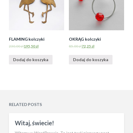
FLAMING kolczyki
OKRĄG kolczyki
230,00
zł
195,50
zł
85,00
zł
72,25
zł
Dodaj do koszyka
Dodaj do koszyka
RELATED POSTS
Witaj, świecie!
Witamy w WordPressie. To jest twój pierwszy post.