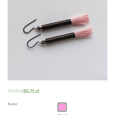
95,00
zł
80,75
zł
Kolor