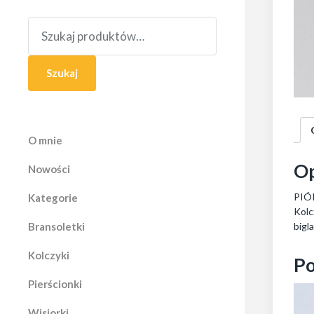
S
z
u
k
a
Szukaj
j
:
O mnie
Op
Nowości
PIÓR
Kategorie
Kolc
Bransoletki
bigl
Kolczyki
Po
Pierścionki
Wisiorki