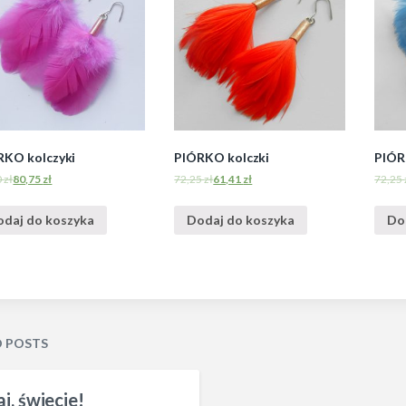
RKO kolczyki
PIÓRKO kolczki
PIÓR
0
zł
80,75
zł
72,25
zł
61,41
zł
72,25
odaj do koszyka
Dodaj do koszyka
Do
D POSTS
j, świecie!