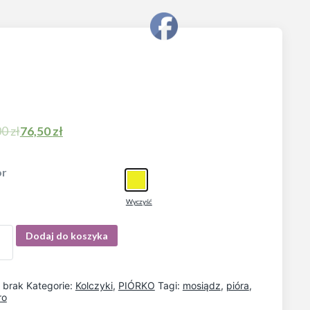
00
zł
76,50
zł
or
Wyczyść
Dodaj do koszyka
:
brak
Kategorie:
Kolczyki
,
PIÓRKO
Tagi:
mosiądz
,
pióra
,
ro