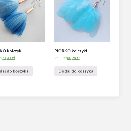
KO kolczyki
PIÓRKO kolczyki
zł
61,41
zł
95,00
zł
80,75
zł
daj do koszyka
Dodaj do koszyka