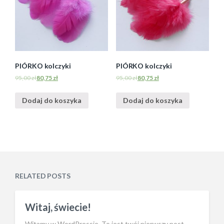
PIÓRKO kolczyki
PIÓRKO kolczyki
95,00
zł
80,75
zł
95,00
zł
80,75
zł
Dodaj do koszyka
Dodaj do koszyka
RELATED POSTS
Witaj, świecie!
Witamy w WordPressie. To jest twój pierwszy post.