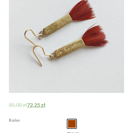
85,00
zł
72,25
zł
Kolor