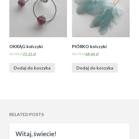
OKRĄG kolczyki
PIÓRKO kolczyki
85,00
zł
72,25
zł
80,75
zł
68,64
zł
Dodaj do koszyka
Dodaj do koszyka
RELATED POSTS
Witaj, świecie!