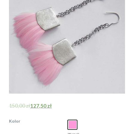
150,00
zł
127,50
zł
Kolor