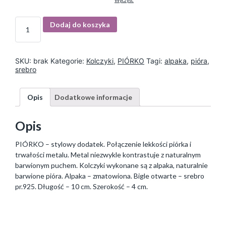
Wyczyść
I
Dodaj do koszyka
l
o
ś
ć
SKU:
brak
Kategorie:
Kolczyki
,
PIÓRKO
Tagi:
alpaka
,
pióra
,
srebro
Opis
Dodatkowe informacje
Opis
PIÓRKO – stylowy dodatek. Połączenie lekkości piórka i
trwałości metalu. Metal niezwykle kontrastuje z naturalnym
barwionym puchem. Kolczyki wykonane są z alpaka, naturalnie
barwione pióra. Alpaka – zmatowiona. Bigle otwarte – srebro
pr.925. Długość – 10 cm. Szerokość – 4 cm.