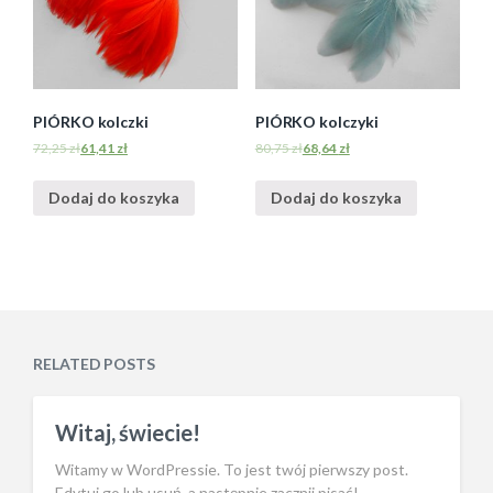
PIÓRKO kolczki
PIÓRKO kolczyki
72,25
zł
61,41
zł
80,75
zł
68,64
zł
Dodaj do koszyka
Dodaj do koszyka
RELATED POSTS
Witaj, świecie!
Witamy w WordPressie. To jest twój pierwszy post.
Edytuj go lub usuń, a następnie zacznij pisać!