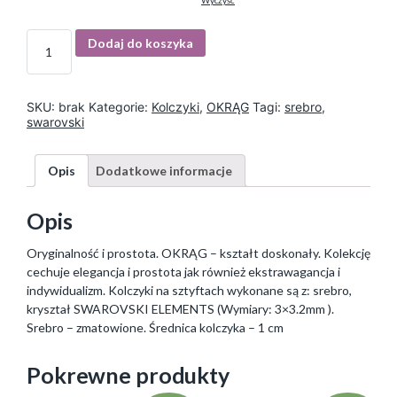
Wyczyść
I
Dodaj do koszyka
l
o
ś
ć
SKU:
brak
Kategorie:
Kolczyki
,
OKRĄG
Tagi:
srebro
,
swarovski
Opis
Dodatkowe informacje
Opis
Oryginalność i prostota. OKRĄG – kształt doskonały. Kolekcję
cechuje elegancja i prostota jak również ekstrawagancja i
indywidualizm. Kolczyki na sztyftach wykonane są z: srebro,
kryształ SWAROVSKI ELEMENTS (Wymiary: 3×3.2mm ).
Srebro – zmatowione. Średnica kolczyka – 1 cm
Pokrewne produkty