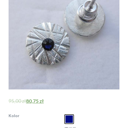
95,00
zł
80,75
zł
Kolor