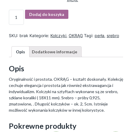
Wyczyść
I
Dodaj do koszyka
l
o
ś
ć
SKU:
brak
Kategorie:
Kolczyki
,
OKRĄG
Tagi:
perła
,
srebro
Opis
Dodatkowe informacje
Opis
Oryginalność i prostota. OKRĄG – kształt doskonały. Kolekcję
cechuje elegancja i prostota jak również ekstrawagancja i
indywidualizm. Kolczyki na sztyftach wykonane są ze srebro,
szklane koraliki ( 18X11 mm). Srebro – próby 0,925,
zmatowione, . Długość kolczyków – ok. 2, 5cm. Istnieje
możliwość wykonania kolczyków w innej kolorystyce.
Pokrewne produkty