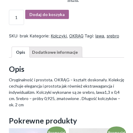
Wyczyść
I
Dodaj do koszyka
l
o
ś
ć
SKU:
brak
Kategorie:
Kolczyki
,
OKRĄG
Tagi:
lawa
,
srebro
Opis
Dodatkowe informacje
Opis
Oryginalność i prostota. OKRĄG – kształt doskonały. Kolekcję
cechuje elegancja i prostota jak również ekstrawagancja i
indywidualizm. Kolczyki wykonane są ze srebro, lawa1,3 x 0,4
cm. Srebro – próby 0,925, zmatowione . Długość kolczyków –
ok. 2 cm
Pokrewne produkty
Promocja!
Promocja!