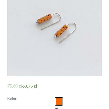
75,00
zł
63,75
zł
Kolor