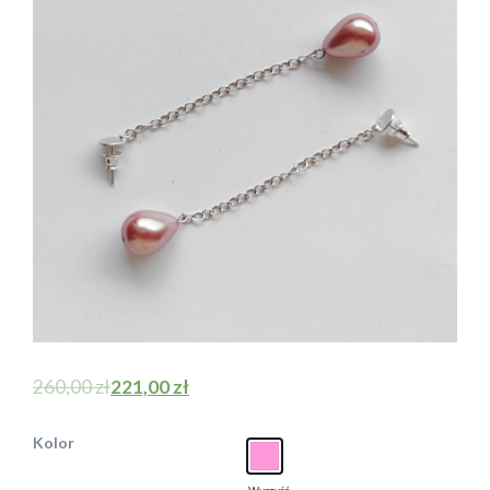
260,00
zł
221,00
zł
Kolor