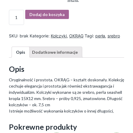
Wyczyść
I
Dodaj do koszyka
l
o
ś
ć
SKU:
brak
Kategorie:
Kolczyki
,
OKRĄG
Tagi:
perła
,
srebro
Opis
Dodatkowe informacje
Opis
Oryginalność i prostota. OKRĄG – kształt doskonały. Kolekcję
cechuje elegancja i prostota jak również ekstrawagancja i
indywidualizm. Kolczyki wykonane są ze srebro, perła seashell
kropla 15X12 mm. Srebro – próby 0,925, zmatowione. Długość
kolczyków – ok. 7,5 cm
Istnieje możliwość wykonania kolczyków o innej długości,
Pokrewne produkty