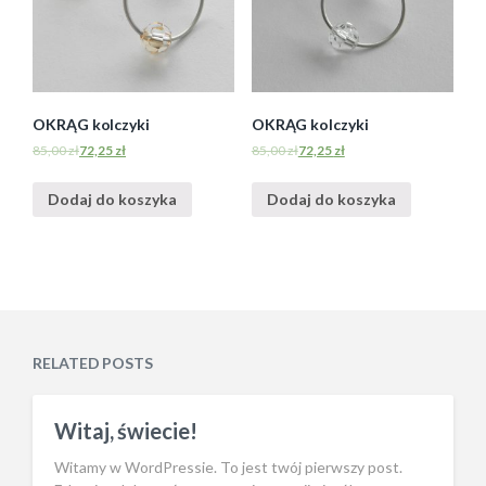
OKRĄG kolczyki
OKRĄG kolczyki
85,00
zł
72,25
zł
85,00
zł
72,25
zł
Dodaj do koszyka
Dodaj do koszyka
RELATED POSTS
Witaj, świecie!
Witamy w WordPressie. To jest twój pierwszy post.