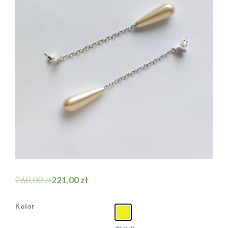
260,00
zł
221,00
zł
Kolor