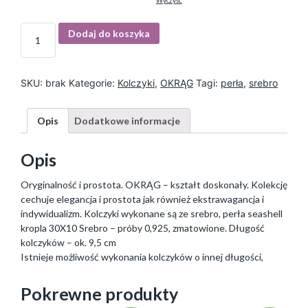
Wyczyść
I
Dodaj do koszyka
l
o
ś
ć
SKU:
brak
Kategorie:
Kolczyki
,
OKRĄG
Tagi:
perła
,
srebro
Opis
Dodatkowe informacje
Opis
Oryginalność i prostota. OKRĄG – kształt doskonały. Kolekcję
cechuje elegancja i prostota jak również ekstrawagancja i
indywidualizm. Kolczyki wykonane są ze srebro, perła seashell
kropla 30X10 Srebro – próby 0,925, zmatowione. Długość
kolczyków – ok. 9,5 cm
Istnieje możliwość wykonania kolczyków o innej długości,
Pokrewne produkty