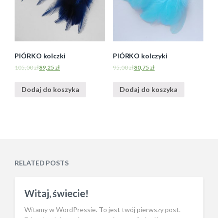
PIÓRKO kolczki
PIÓRKO kolczyki
105,00
zł
89,25
zł
95,00
zł
80,75
zł
Dodaj do koszyka
Dodaj do koszyka
RELATED POSTS
Witaj, świecie!
Witamy w WordPressie. To jest twój pierwszy post.