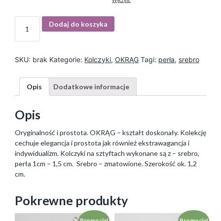
Wyczyść
I
Dodaj do koszyka
l
o
ś
ć
SKU:
brak
Kategorie:
Kolczyki
,
OKRĄG
Tagi:
perła
,
srebro
Opis
Dodatkowe informacje
Opis
Oryginalność i prostota. OKRĄG – kształt doskonały. Kolekcję
cechuje elegancja i prostota jak również ekstrawagancja i
indywidualizm. Kolczyki na sztyftach wykonane są z – srebro,
perła 1cm – 1,5 cm. Srebro – zmatowione. Szerokość ok. 1,2
cm.
Pokrewne produkty
Promocja!
Promocja!