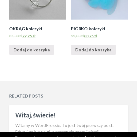
OKRĄG kolczyki
PIÓRKO kolczyki
85,00
zł
72,25
zł
95,00
zł
80,75
zł
Dodaj do koszyka
Dodaj do koszyka
RELATED POSTS
Witaj, świecie!
Witamy w WordPressie. To jest twój pierwszy post.
Edytuj go lub usuń, a następnie zacznij pisać!