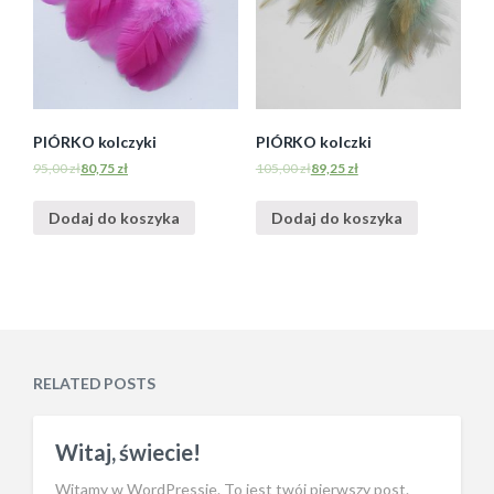
PIÓRKO kolczyki
PIÓRKO kolczki
95,00
zł
80,75
zł
105,00
zł
89,25
zł
Dodaj do koszyka
Dodaj do koszyka
RELATED POSTS
Witaj, świecie!
Witamy w WordPressie. To jest twój pierwszy post.