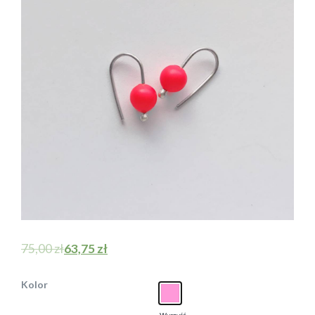
75,00
zł
63,75
zł
Kolor