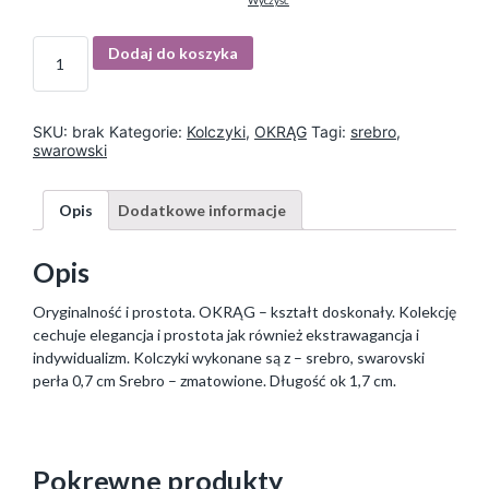
Wyczyść
I
Dodaj do koszyka
l
o
ś
ć
SKU:
brak
Kategorie:
Kolczyki
,
OKRĄG
Tagi:
srebro
,
swarowski
Opis
Dodatkowe informacje
Opis
Oryginalność i prostota. OKRĄG – kształt doskonały. Kolekcję
cechuje elegancja i prostota jak również ekstrawagancja i
indywidualizm. Kolczyki wykonane są z – srebro, swarovski
perła 0,7 cm Srebro – zmatowione. Długość ok 1,7 cm.
Pokrewne produkty