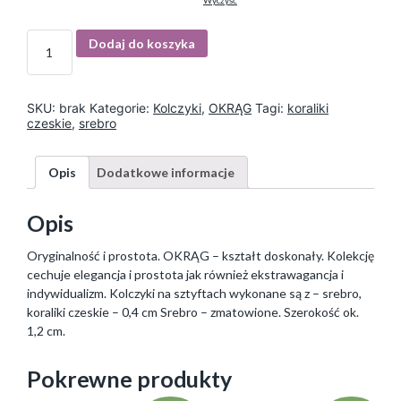
Wyczyść
I
Dodaj do koszyka
l
o
ś
ć
SKU:
brak
Kategorie:
Kolczyki
,
OKRĄG
Tagi:
koraliki
czeskie
,
srebro
Opis
Dodatkowe informacje
Opis
Oryginalność i prostota. OKRĄG – kształt doskonały. Kolekcję
cechuje elegancja i prostota jak również ekstrawagancja i
indywidualizm. Kolczyki na sztyftach wykonane są z – srebro,
koraliki czeskie – 0,4 cm Srebro – zmatowione. Szerokość ok.
1,2 cm.
Pokrewne produkty