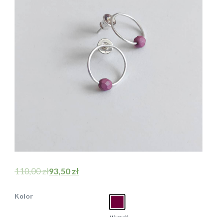
110,00
zł
93,50
zł
Kolor