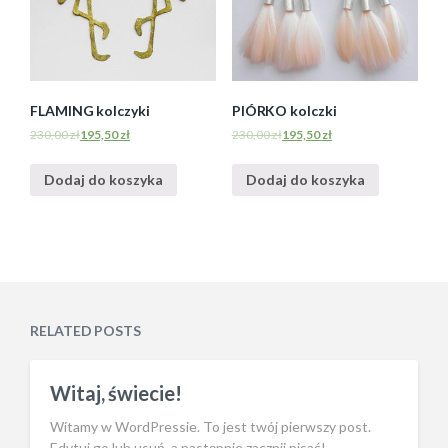
FLAMING kolczyki
PIÓRKO kolczki
230,00
zł
195,50
zł
230,00
zł
195,50
zł
Dodaj do koszyka
Dodaj do koszyka
RELATED POSTS
Witaj, świecie!
Witamy w WordPressie. To jest twój pierwszy post.
Edytuj go lub usuń, a następnie zacznij pisać!