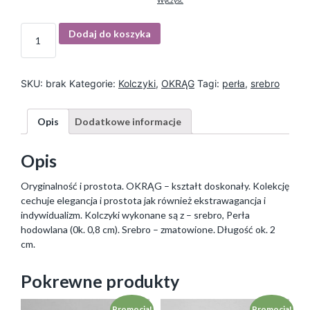
Wyczyść
I
Dodaj do koszyka
l
o
ś
ć
SKU:
brak
Kategorie:
Kolczyki
,
OKRĄG
Tagi:
perła
,
srebro
Opis
Dodatkowe informacje
Opis
Oryginalność i prostota. OKRĄG – kształt doskonały. Kolekcję
cechuje elegancja i prostota jak również ekstrawagancja i
indywidualizm. Kolczyki wykonane są z – srebro, Perła
hodowlana (0k. 0,8 cm). Srebro – zmatowione. Długość ok. 2
cm.
Pokrewne produkty
Promocja!
Promocja!