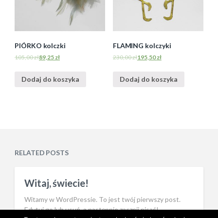
PIÓRKO kolczki
FLAMING kolczyki
105,00
zł
89,25
zł
230,00
zł
195,50
zł
Dodaj do koszyka
Dodaj do koszyka
RELATED POSTS
Witaj, świecie!
Witamy w WordPressie. To jest twój pierwszy post.
Edytuj go lub usuń, a następnie zacznij pisać!