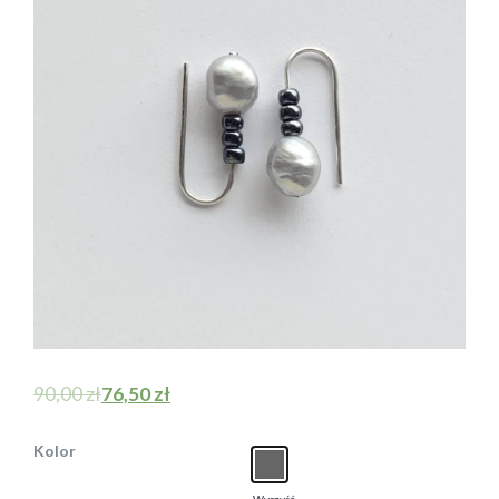
90,00
zł
76,50
zł
Kolor