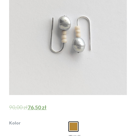
90,00
zł
76,50
zł
Kolor