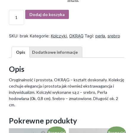
Wyczyść
I
Dodaj do koszyka
l
o
ś
ć
SKU:
brak
Kategorie:
Kolczyki
,
OKRĄG
Tagi:
perła
,
srebro
Opis
Dodatkowe informacje
Opis
Oryginalność i prostota. OKRĄG – kształt doskonały. Kolekcję
cechuje elegancja i prostota jak również ekstrawagancja i
indywidualizm. Kolczyki wykonane są z – srebro, Perła
hodowlana (0k. 0,8 cm). Srebro – zmatowione. Długość ok. 2
cm.
Pokrewne produkty
Promocja!
Promocja!