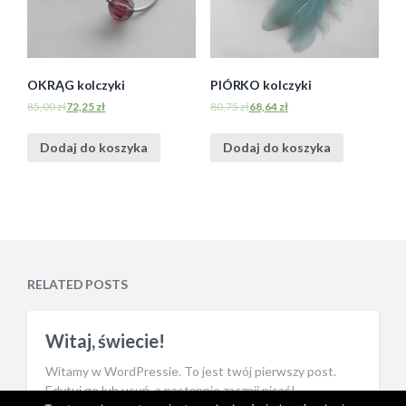
OKRĄG kolczyki
PIÓRKO kolczyki
85,00
zł
72,25
zł
80,75
zł
68,64
zł
Dodaj do koszyka
Dodaj do koszyka
RELATED POSTS
Witaj, świecie!
Witamy w WordPressie. To jest twój pierwszy post.
Edytuj go lub usuń, a następnie zacznij pisać!