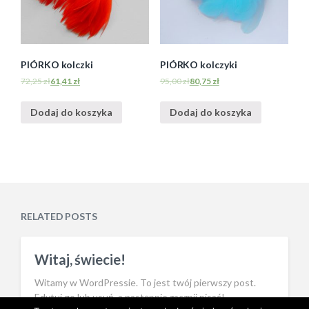
PIÓRKO kolczki
PIÓRKO kolczyki
72,25
zł
61,41
zł
95,00
zł
80,75
zł
Dodaj do koszyka
Dodaj do koszyka
RELATED POSTS
Witaj, świecie!
Witamy w WordPressie. To jest twój pierwszy post.
Edytuj go lub usuń, a następnie zacznij pisać!