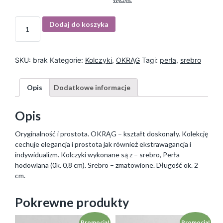
Wyczyść
I
Dodaj do koszyka
l
o
ś
ć
SKU:
brak
Kategorie:
Kolczyki
,
OKRĄG
Tagi:
perła
,
srebro
Opis
Dodatkowe informacje
Opis
Oryginalność i prostota. OKRĄG – kształt doskonały. Kolekcję
cechuje elegancja i prostota jak również ekstrawagancja i
indywidualizm. Kolczyki wykonane są z – srebro, Perła
hodowlana (0k. 0,8 cm). Srebro – zmatowione. Długość ok. 2
cm.
Pokrewne produkty
Promocja!
Promocja!