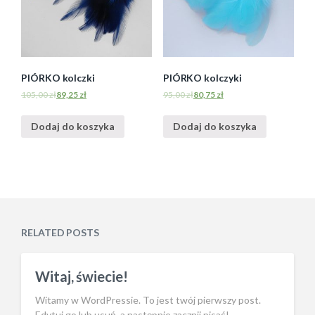
PIÓRKO kolczki
PIÓRKO kolczyki
105,00
zł
89,25
zł
95,00
zł
80,75
zł
Dodaj do koszyka
Dodaj do koszyka
RELATED POSTS
Witaj, świecie!
Witamy w WordPressie. To jest twój pierwszy post.
Edytuj go lub usuń, a następnie zacznij pisać!