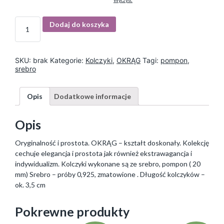
Wyczyść
I
Dodaj do koszyka
l
o
ś
ć
SKU:
brak
Kategorie:
Kolczyki
,
OKRĄG
Tagi:
pompon
,
srebro
Opis
Dodatkowe informacje
Opis
Oryginalność i prostota. OKRĄG – kształt doskonały. Kolekcję
cechuje elegancja i prostota jak również ekstrawagancja i
indywidualizm. Kolczyki wykonane są ze srebro, pompon ( 20
mm) Srebro – próby 0,925, zmatowione . Długość kolczyków –
ok. 3,5 cm
Pokrewne produkty