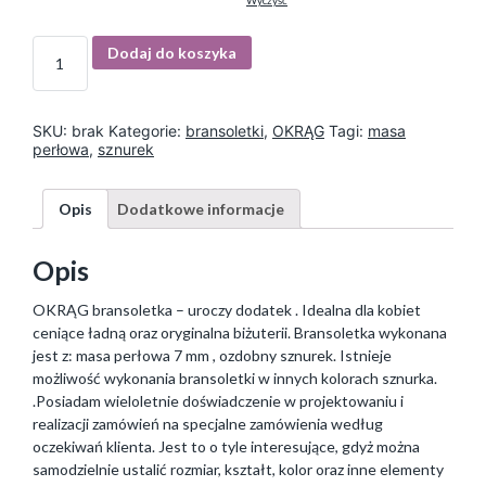
Wyczyść
I
Dodaj do koszyka
l
o
ś
ć
SKU:
brak
Kategorie:
bransoletki
,
OKRĄG
Tagi:
masa
perłowa
,
sznurek
Opis
Dodatkowe informacje
Opis
OKRĄG bransoletka – uroczy dodatek . Idealna dla kobiet
ceniące ładną oraz oryginalna biżuterii. Bransoletka wykonana
jest z: masa perłowa 7 mm , ozdobny sznurek. Istnieje
możliwość wykonania bransoletki w innych kolorach sznurka.
.Posiadam wieloletnie doświadczenie w projektowaniu i
realizacji zamówień na specjalne zamówienia według
oczekiwań klienta. Jest to o tyle interesujące, gdyż można
samodzielnie ustalić rozmiar, kształt, kolor oraz inne elementy