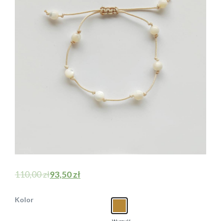
110,00
zł
93,50
zł
Kolor