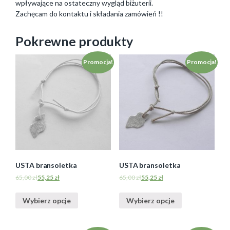
wpływające na ostateczny wygląd biżuterii.
Zachęcam do kontaktu i składania zamówień !!
Pokrewne produkty
Promocja!
Promocja!
USTA bransoletka
USTA bransoletka
65,00
zł
55,25
zł
65,00
zł
55,25
zł
Wybierz opcje
Wybierz opcje