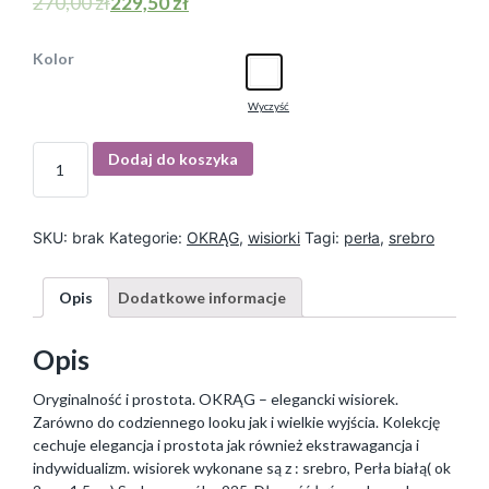
270,00
zł
229,50
zł
Kolor
Wyczyść
I
Dodaj do koszyka
l
o
ś
ć
SKU:
brak
Kategorie:
OKRĄG
,
wisiorki
Tagi:
perła
,
srebro
Opis
Dodatkowe informacje
Opis
Oryginalność i prostota. OKRĄG – elegancki wisiorek.
Zarówno do codziennego looku jak i wielkie wyjścia. Kolekcję
cechuje elegancja i prostota jak również ekstrawagancja i
indywidualizm. wisiorek wykonane są z : srebro, Perła białą( ok