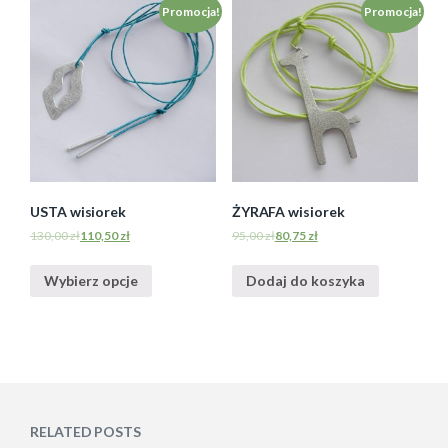
Promocja!
Promocja!
USTA wisiorek
ŻYRAFA wisiorek
130,00
zł
110,50
zł
95,00
zł
80,75
zł
Wybierz opcje
Dodaj do koszyka
RELATED POSTS