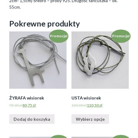
2cm- 1,5cm) Srebro – próby 925. Długość łańcuszka – ok.
55cm.
Pokrewne produkty
Promocja!
Promocja!
ŻYRAFA wisiorek
USTA wisiorek
95,00
zł
80,75
zł
130,00
zł
110,50
zł
Dodaj do koszyka
Wybierz opcje