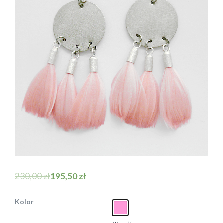
230,00
zł
195,50
zł
Kolor