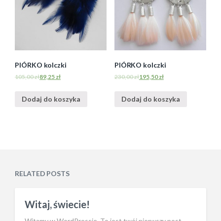
PIÓRKO kolczki
PIÓRKO kolczki
105,00
zł
89,25
zł
230,00
zł
195,50
zł
Dodaj do koszyka
Dodaj do koszyka
RELATED POSTS
Witaj, świecie!
Witamy w WordPressie. To jest twój pierwszy post.