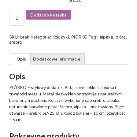
Wyczyść
I
Dodaj do koszyka
l
o
ś
ć
SKU:
brak
Kategorie:
Kolczyki
,
PIÓRKO
Tagi:
alpaka
,
pióra
,
srebro
Opis
Dodatkowe informacje
Opis
PIÓRKO – stylowy dodatek. Połączenie lekkości piórka i
trwałości metalu. Metal niezwykle kontrastuje z naturalnym
barwionym puchem. Kolczyki wykonane są z srebro, alpaka.
naturalnie barwione pióra. Srebro, alpaka – zmatowiony. Bigle
otwarte – srebro pr.925. Długość z biglami – 10 cm. Szerokość
– 5 cm.
Pokrewne produkty