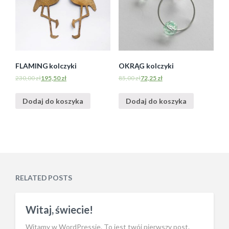
FLAMING kolczyki
OKRĄG kolczyki
230,00
zł
195,50
zł
85,00
zł
72,25
zł
Dodaj do koszyka
Dodaj do koszyka
RELATED POSTS
Witaj, świecie!
Witamy w WordPressie. To jest twój pierwszy post.